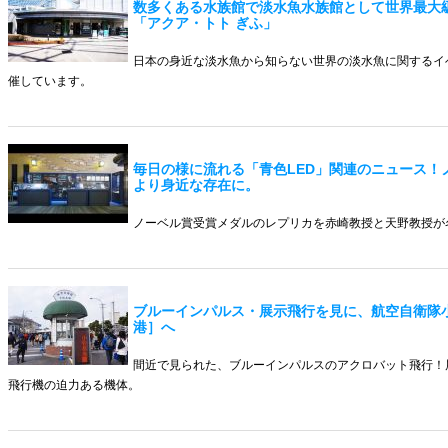
数多くある水族館で淡水魚水族館として世界最大
「アクア・トト ぎふ」
日本の身近な淡水魚から知らない世界の淡水魚に関するイ
催しています。
毎日の様に流れる「青色LED」関連のニュース！
より身近な存在に。
ノーベル賞受賞メダルのレプリカを赤崎教授と天野教授が
ブルーインパルス・展示飛行を見に、航空自衛隊
港］へ
間近で見られた、ブルーインパルスのアクロバット飛行！
飛行機の迫力ある機体。