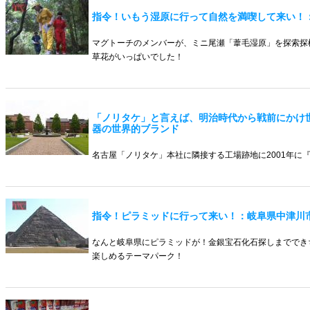
指令！いもう湿原に行って自然を満喫して来い！
マグトーチのメンバーが、ミニ尾瀬「葦毛湿原」を探索探
草花がいっぱいでした！
「ノリタケ」と言えば、明治時代から戦前にかけ
器の世界的ブランド
名古屋「ノリタケ」本社に隣接する工場跡地に2001年に
指令！ピラミッドに行って来い！：岐阜県中津川
なんと岐阜県にピラミッドが！金銀宝石化石探しまででき
楽しめるテーマパーク！