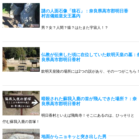
謎の人面石像「猿石」：奈良県高市郡明日香
村吉備姫皇女王墓内
男？女？人間？猿？はたまた宇宙人！？
仏教が伝来した頃に在位していた欽明天皇の墓：
良県高市郡明日香村
欽明天皇陵の場所には2つの説があり、その一つがこちら
暗殺された蘇我入鹿の首が飛んできた場所？：奈
良県高市郡明日香村
明日香村といえば飛鳥寺！そこにあるのは、ひっそりと
佇む蘇我入鹿の首塚！
地面からニョキッと突き出した男