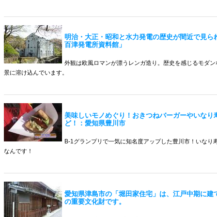
明治・大正・昭和と水力発電の歴史が間近で見ら
百津発電所資料館」
外観は欧風ロマンが漂うレンガ造り。歴史を感じるモダン
景に溶け込んでいます。
美味しいモノめぐり！おきつねバーガーやいなり
ど！：愛知県豊川市
B-1グランプリで一気に知名度アップした豊川市！いなり
なんです！
愛知県津島市の「堀田家住宅」は、江戸中期に建
の重要文化財です。