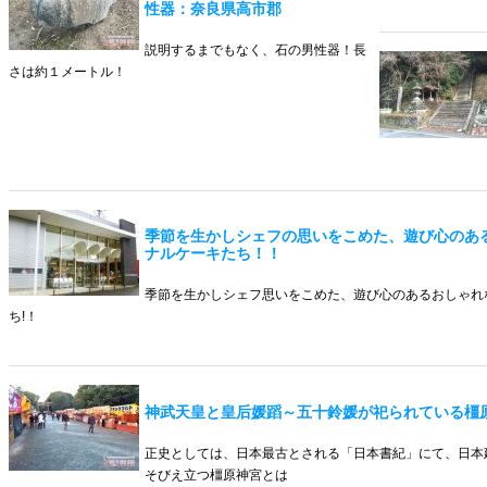
性器：奈良県高市郡
説明するまでもなく、石の男性器！長
さは約１メートル！
季節を生かしシェフの思いをこめた、遊び心のあ
ナルケーキたち！！
季節を生かしシェフ思いをこめた、遊び心のあるおしゃれ
ち!！
神武天皇と皇后媛蹈～五十鈴媛が祀られている橿
正史としては、日本最古とされる「日本書紀」にて、日本
そびえ立つ橿原神宮とは