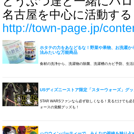
どうぶつ達と一緒にハロ
名古屋を中心に活動する
http://town-page.jp/cont
ホタテの力をあなどるな！野菜や果物、お洗濯か
法みたいな万能商品
食材の洗浄から、洗濯物の除菌、洗濯槽のカビ予防、生活
USディズニーストア限定「スターウォーズ」グッ
STAR WARSファンなら必ず欲しくなる！見るだけでも
ォースの覚醒グッズも！
ハロウィンパーティーで、みんなの視線を独り占