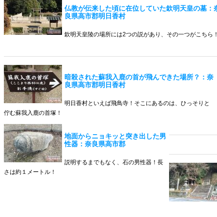
仏教が伝来した頃に在位していた欽明天皇の墓：
良県高市郡明日香村
欽明天皇陵の場所には2つの説があり、その一つがこちら
暗殺された蘇我入鹿の首が飛んできた場所？：奈
良県高市郡明日香村
明日香村といえば飛鳥寺！そこにあるのは、ひっそりと
佇む蘇我入鹿の首塚！
地面からニョキッと突き出した男
性器：奈良県高市郡
説明するまでもなく、石の男性器！長
さは約１メートル！