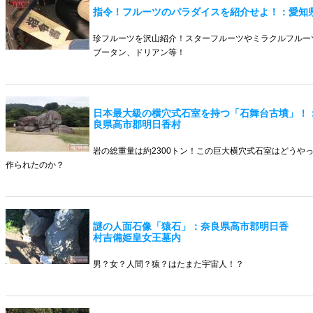
指令！フルーツのパラダイスを紹介せよ！：愛知
珍フルーツを沢山紹介！スターフルーツやミラクルフルー
ブータン、ドリアン等！
日本最大級の横穴式石室を持つ「石舞台古墳」！
良県高市郡明日香村
岩の総重量は約2300トン！この巨大横穴式石室はどうや
作られたのか？
謎の人面石像「猿石」：奈良県高市郡明日香
村吉備姫皇女王墓内
男？女？人間？猿？はたまた宇宙人！？