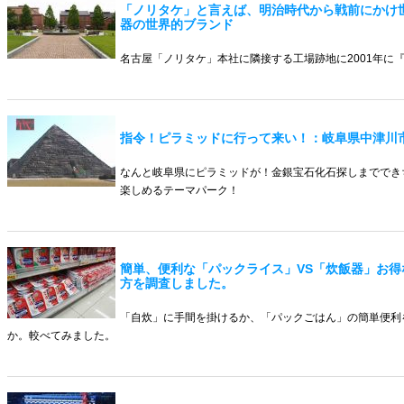
「ノリタケ」と言えば、明治時代から戦前にかけ
器の世界的ブランド
名古屋「ノリタケ」本社に隣接する工場跡地に2001年に
指令！ピラミッドに行って来い！：岐阜県中津川
なんと岐阜県にピラミッドが！金銀宝石化石探しまででき
楽しめるテーマパーク！
簡単、便利な「パックライス」VS「炊飯器」お得
方を調査しました。
「自炊」に手間を掛けるか、「パックごはん」の簡単便利
か。較べてみました。