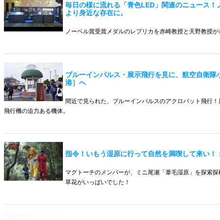
毎日の様に流れる「青色LED」関連のニュース！
より身近な存在に。
ノーベル賞受賞メダルのレプリカを赤崎教授と天野教授が
ブルーインパルス・展示飛行を見に、航空自衛隊
港］へ
間近で見られた、ブルーインパルスのアクロバット飛行！
飛行機の迫力ある機体。
指令！いもう湿原に行って自然を満喫して来い！
マグトーチのメンバーが、ミニ尾瀬「葦毛湿原」を探索探
草花がいっぱいでした！