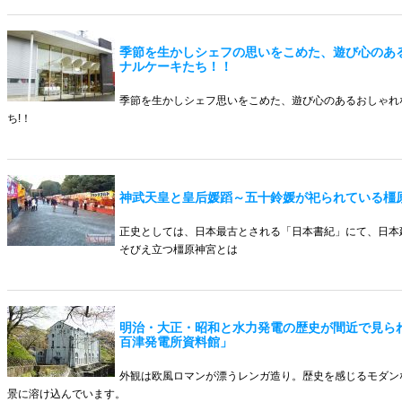
季節を生かしシェフの思いをこめた、遊び心のあ
ナルケーキたち！！
季節を生かしシェフ思いをこめた、遊び心のあるおしゃれ
ち!！
神武天皇と皇后媛蹈～五十鈴媛が祀られている橿
正史としては、日本最古とされる「日本書紀」にて、日本
そびえ立つ橿原神宮とは
明治・大正・昭和と水力発電の歴史が間近で見ら
百津発電所資料館」
外観は欧風ロマンが漂うレンガ造り。歴史を感じるモダン
景に溶け込んでいます。