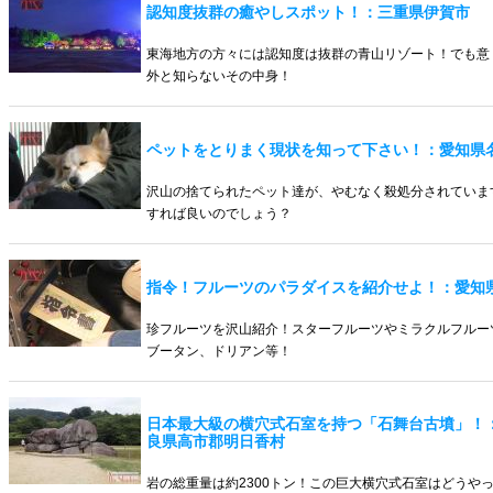
認知度抜群の癒やしスポット！：三重県伊賀市
東海地方の方々には認知度は抜群の青山リゾート！でも意
外と知らないその中身！
ペットをとりまく現状を知って下さい！：愛知県
沢山の捨てられたペット達が、やむなく殺処分されていま
すれば良いのでしょう？
指令！フルーツのパラダイスを紹介せよ！：愛知
珍フルーツを沢山紹介！スターフルーツやミラクルフルー
ブータン、ドリアン等！
日本最大級の横穴式石室を持つ「石舞台古墳」！
良県高市郡明日香村
岩の総重量は約2300トン！この巨大横穴式石室はどうや