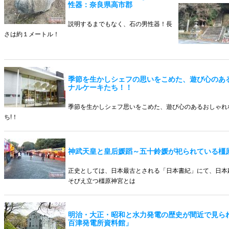
性器：奈良県高市郡
説明するまでもなく、石の男性器！長
さは約１メートル！
季節を生かしシェフの思いをこめた、遊び心のあ
ナルケーキたち！！
季節を生かしシェフ思いをこめた、遊び心のあるおしゃれ
ち!！
神武天皇と皇后媛蹈～五十鈴媛が祀られている橿
正史としては、日本最古とされる「日本書紀」にて、日本
そびえ立つ橿原神宮とは
明治・大正・昭和と水力発電の歴史が間近で見ら
百津発電所資料館」