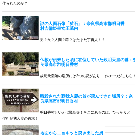
作られたのか？
謎の人面石像「猿石」：奈良県高市郡明日香
村吉備姫皇女王墓内
男？女？人間？猿？はたまた宇宙人！？
仏教が伝来した頃に在位していた欽明天皇の墓：
良県高市郡明日香村
欽明天皇陵の場所には2つの説があり、その一つがこちら
暗殺された蘇我入鹿の首が飛んできた場所？：奈
良県高市郡明日香村
明日香村といえば飛鳥寺！そこにあるのは、ひっそりと
佇む蘇我入鹿の首塚！
地面からニョキッと突き出した男