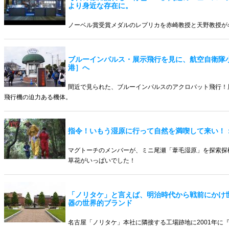
より身近な存在に。
ノーベル賞受賞メダルのレプリカを赤崎教授と天野教授が
ブルーインパルス・展示飛行を見に、航空自衛隊
港］へ
間近で見られた、ブルーインパルスのアクロバット飛行！
飛行機の迫力ある機体。
指令！いもう湿原に行って自然を満喫して来い！
マグトーチのメンバーが、ミニ尾瀬「葦毛湿原」を探索探
草花がいっぱいでした！
「ノリタケ」と言えば、明治時代から戦前にかけ
器の世界的ブランド
名古屋「ノリタケ」本社に隣接する工場跡地に2001年に