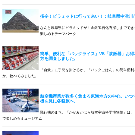
指令！ピラミッドに行って来い！：岐阜県中津川
なんと岐阜県にピラミッドが！金銀宝石化石探しまででき
楽しめるテーマパーク！
簡単、便利な「パックライス」VS「炊飯器」お得
方を調査しました。
「自炊」に手間を掛けるか、「パックごはん」の簡単便利
か。較べてみました。
航空機産業が数多く集まる東海地方の中心。いつ
機を見に各務原へ。
飛行機のまち、「かがみがはら航空宇宙科学博物館」は、
で楽しめるミュージアム