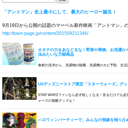
「アントマン」史上最小にして、最大のヒーロー誕生！
9月19日から公開の話題のマーベル新作映画「アントマン」
http://town-page.jp/content/201509211346/
ホタテの力をあなどるな！野菜や果物、お洗濯か
法みたいな万能商品
食材の洗浄から、洗濯物の除菌、洗濯槽のカビ予防、生活
USディズニーストア限定「スターウォーズ」グッ
STAR WARSファンなら必ず欲しくなる！見るだけでも
ォースの覚醒グッズも！
ハロウィンパーティーで、みんなの視線を独り占